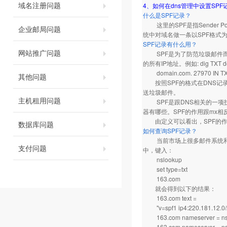
域名注册问题
4、如何在dns管理中设置SPF
什么是SPF记录？
这里的SPF是指Sender P
企业邮局问题
统中对域名做一条以SPF格式为准
SPF记录有什么用？
网站推广问题
SPF是为了防范垃圾邮件而提
的所有IP地址。例如: dig TXT do
domain.com. 27970 IN TXT "
其他问题
按照SPF的格式在DNS记录
送垃圾邮件。
主机租用问题
SPF是跟DNS相关的一项技
器有哪些。SPF的作用跟mx
由定义可以看出，SPF的作
数据库问题
如何查询SPF记录？
当前市场上很多邮件系统和供应商
支付问题
中，键入：
nslookup
set type=txt
163.com
就会得到以下的结果：
163.com text =
"v=spf1 ip4:220.181.12.0/22 
163.com nameserver = ns3
163.com nameserver = ns.