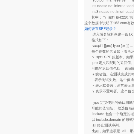
ns.nease.net internet addr
ns3.nease.net internet add
其中： "v=spf1 ip4:220.181.1
这个数据中说明了163.com
如何设置SPF记录？
进入域名解析创建一条TXT
格式如下：
v=spf1 [[pre] type [ext] ] ...
每个参数的含义如下表所示：
v=spf1 SPF 的版本。如果使
pre 定义匹配时的返回值
可能的返回值包括： 返回值
+ 缺省值。在测试完成的时
- 表示测试失败。这个值通常
~ 表示软失败，通常表示测
? 表示不置可否。这个值也
type 定义使用的确认测试
可能的值包括： 候选值 描
include 包含一个给定的
以 include:domain 的形
all 终止测试序列。
比如，如果选项是 -all，那