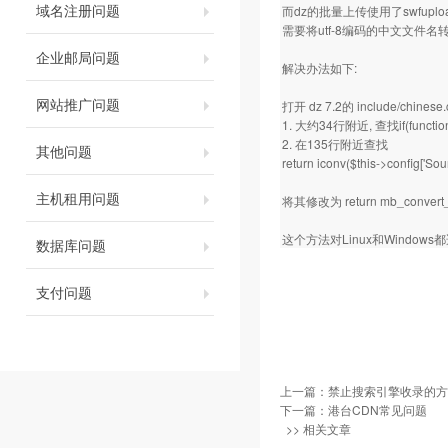
域名注册问题
而dz的批量上传使用了swfupload
需要将utf-8编码的中文文件名转
企业邮局问题
解决办法如下:
网站推广问题
打开 dz 7.2的 include/chinese
1. 大约34行附近, 查找if(function_e
2. 在135行附近查找
其他问题
return iconv($this->config['Sou
主机租用问题
将其修改为 return mb_convert_enco
这个方法对Linux和Windows
数据库问题
支付问题
上一篇：
禁止搜索引擎收录的方
下一篇：
港台CDN常见问题
>> 相关文章