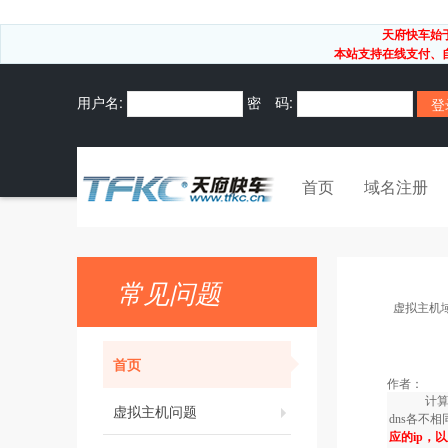
天府快车始
本站支持在线支付、自
用户名:
密 码:
首页
域名注册
常见问题
虚拟主机
首页
作者：
计算机上
虚拟主机问题
dns各不
应的ip，