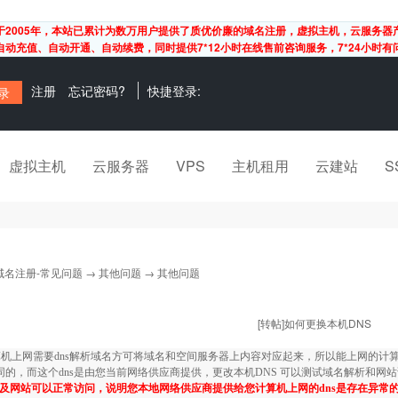
于2005年，本站已累计为数万用户提供了质优价廉的域名注册，虚拟主机，云服务器
动充值、自动开通、自动续费，同时提供7*12小时在线售前咨询服务，7*24小时
注册
忘记密码?
快捷登录:
虚拟主机
云服务器
VPS
主机租用
云建站
S
域名注册-常见问题
→
其他问题
→ 其他问题
[转帖]如何更换本机DNS
网需要dns解析域名方可将域名和空间服务器上内容对应起来，所以能上网的计算机
相同的，而这个dns是由您当前网络供应商提供，
更改本机
DNS 可以
测试域名解析和网站
以及网站可以正常访问，说明您本地网络供应商提供给您计算机上网的dns是存在异常的