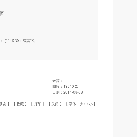
图
115.115 （114DNS）或其它。
来源：
阅读：
13510
次
日期：
2014-08-08
朋友
】 【
收藏
】 【
打印
】 【
关闭
】 【 字体：
大
中
小
】