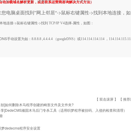
s自动加载域名解析更新，或是联系运营商咨询解决方式方法）
->
->
在您电脑桌面找到”
网上邻居“
鼠标右键属性
找到本地连接，如
->
->
本地连接
鼠标右键属性
找到 TCP/IP V4选择-属性，如图：
DNS
手动设置为如：
8.8.8.8 ,4.4.4.4 （googleDNS）或114.114.114.114 ，114.114.
【 双击滚屏 】 【
推荐
原创]如何删除木马程序创建的畸形文件及文件夹?
分享]DedeCMS顽固木马后门专杀工具（适用织梦程序被挂码、入侵的检查和清理）
章
织梦dedecms程序安全设置