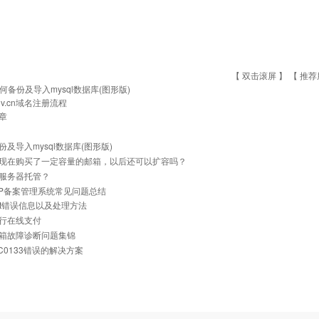
【 双击滚屏 】 【
推荐
何备份及导入mysql数据库(图形版)
ov.cn域名注册流程
章
份及导入mysql数据库(图形版)
现在购买了一定容量的邮箱，以后还可以扩容吗？
服务器托管？
与IP备案管理系统常见问题总结
net错误信息以及处理方法
行在线支付
箱故障诊断问题集锦
0C0133错误的解决方案