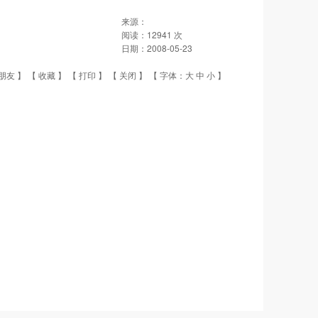
来源：
阅读：
12941
次
日期：
2008-05-23
朋友
】 【
收藏
】 【
打印
】 【
关闭
】 【 字体：
大
中
小
】