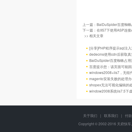
上一篇：
BaiDuSpider百度蜘蛛
下一篇：
在IIS7下使用ASP
>> 相关文章
[分享]PHP程序提示sql
dedecms使用cdn后获取
BaiDuSpider百度蜘蛛占用流量
百度提示您：该页面可能因
windows2008+iis7，
magento安装失败的处理
shopex无法可视化编辑的
window2008系统iis7
关于我们
|
联系我们
|
付款
Copyright © 2002-2016 天府快车,