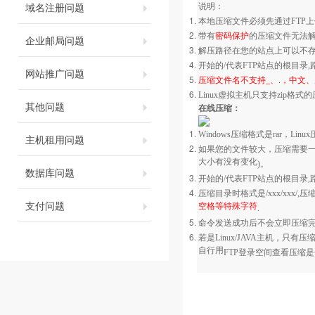
域名注册问题
说明：
本地压缩文件必须先通过
FTP
上
带有
密码保护
的压缩文件无法
企业邮局问题
解压路径在您的站点上可以不
开始的
/
代表
FTP
站点的根目录
,
网站推广问题
压缩文件名不支持
_
、
.
，中文、
Linux
虚拟主机只支持
zip
格式的
其他问题
在线压缩：
Windows
压缩格式是
rar
，
Linux
主机租用问题
如果您的文件较大，压缩需要
大小有没有变化
)
。
数据库问题
开始的
/
代表
FTP
站点的根目录
,
压缩目录时格式是
/xxx/xxx/,
压
支付问题
空格等特殊字符
.
命令发送成功后不会立即压缩
若是
Linux/JAVA
主机，只有压
自行用
FTP
登录空间查看压缩是